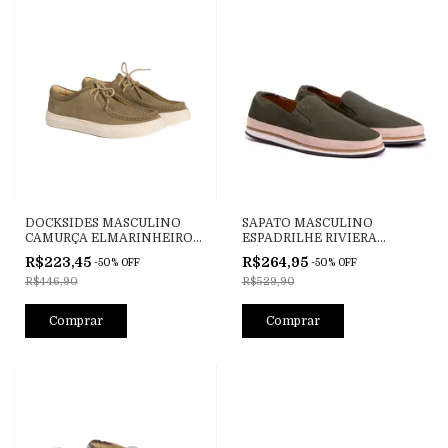
DOCKSIDES MASCULINO
SAPATO MASCULINO
CAMURÇA ELMARINHEIRO
ESPADRILHE RIVIERA
CAQUI
HÉLIOS VERDE MILITAR
R$223,45
R$264,95
-
50
%
OFF
-
50
%
OFF
R$446,90
R$529,90
Comprar
Comprar