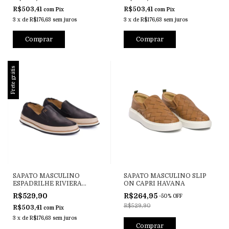
R$503,41
R$503,41
com
Pix
com
Pix
3
x
de
R$176,63
sem juros
3
x
de
R$176,63
sem juros
Comprar
Comprar
Frete grátis
SAPATO MASCULINO
SAPATO MASCULINO SLIP
ESPADRILHE RIVIERA
ON CAPRI HAVANA
HÉLIOS PRETO
R$529,90
R$264,95
-
50
%
OFF
R$529,90
R$503,41
com
Pix
3
x
de
R$176,63
sem juros
Comprar