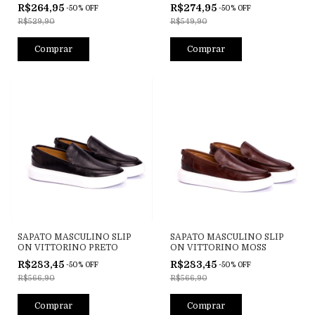
HÉLIOS LASER OLIVA
R$264,95
R$274,95
-
50
%
OFF
-
50
%
OFF
R$529,90
R$549,90
Comprar
Comprar
SAPATO MASCULINO SLIP
SAPATO MASCULINO SLIP
ON VITTORINO PRETO
ON VITTORINO MOSS
R$283,45
R$283,45
-
50
%
OFF
-
50
%
OFF
R$566,90
R$566,90
Comprar
Comprar