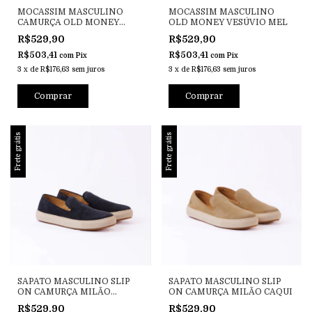
MOCASSIM MASCULINO
MOCASSIM MASCULINO
CAMURÇA OLD MONEY
OLD MONEY VESÚVIO MEL
VESUVIO CINZA
R$529,90
R$529,90
R$503,41
R$503,41
com
Pix
com
Pix
3
x
de
R$176,63
sem juros
3
x
de
R$176,63
sem juros
Comprar
Comprar
Frete grátis
Frete grátis
SAPATO MASCULINO SLIP
SAPATO MASCULINO SLIP
ON CAMURÇA MILÃO
ON CAMURÇA MILÃO CAQUI
MARINHO
R$529,90
R$529,90