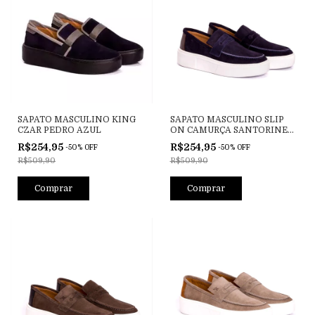
SAPATO MASCULINO KING
SAPATO MASCULINO SLIP
CZAR PEDRO AZUL
ON CAMURÇA SANTORINE
AZUL
R$254,95
R$254,95
-
50
%
OFF
-
50
%
OFF
R$509,90
R$509,90
Comprar
Comprar