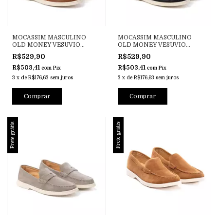
MOCASSIM MASCULINO
MOCASSIM MASCULINO
OLD MONEY VESUVIO
OLD MONEY VESUVIO
WHISKY
PRETO
R$529,90
R$529,90
R$503,41
R$503,41
com
Pix
com
Pix
3
x
de
R$176,63
sem juros
3
x
de
R$176,63
sem juros
Comprar
Comprar
Frete grátis
Frete grátis