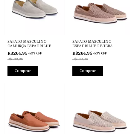
SAPATO MASCULINO
SAPATO MASCULINO
CAMURÇA ESPADRILHE
ESPADRILHE RIVIERA
RIVIERA HÉLIOS CIMENTO
HÉLIOS LASER CASCALHO
R$264,95
R$264,95
-
50
%
OFF
-
50
%
OFF
R$529,90
R$529,90
Comprar
Comprar