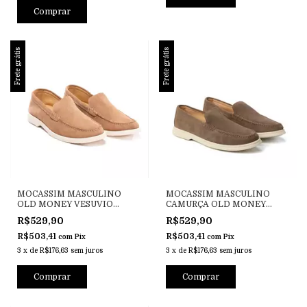
Comprar
Frete grátis
Frete grátis
MOCASSIM MASCULINO
MOCASSIM MASCULINO
OLD MONEY VESUVIO
CAMURÇA OLD MONEY
TAUPE
VESUVIO RATO
R$529,90
R$529,90
R$503,41
R$503,41
com
Pix
com
Pix
3
x
de
R$176,63
sem juros
3
x
de
R$176,63
sem juros
Comprar
Comprar