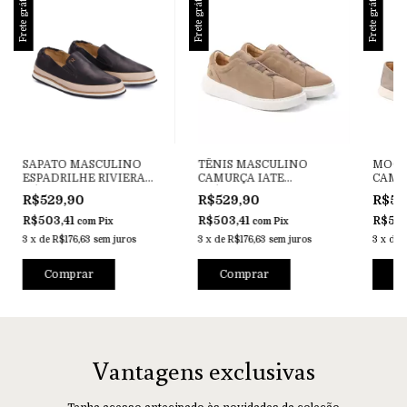
Frete grátis
Frete grátis
Frete grátis
SAPATO MASCULINO
TÊNIS MASCULINO
MOCA
ESPADRILHE RIVIERA
CAMURÇA IATE
CAMU
HÉLIOS PRETO
ELÁSTICO ZEUS TAUPE
VESU
R$529,90
R$529,90
R$52
R$503,41
R$503,41
R$503
com
Pix
com
Pix
3
x
de
R$176,63
sem juros
3
x
de
R$176,63
sem juros
3
x
de
Comprar
Comprar
C
Vantagens exclusivas