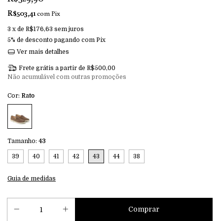
R$503,41
com
Pix
3
x de
R$176,63
sem juros
5% de desconto
pagando com Pix
Ver mais detalhes
Frete grátis
a partir de
R$500,00
Não acumulável com outras promoções
Cor:
Rato
Tamanho:
43
39
40
41
42
43
44
38
Guia de medidas