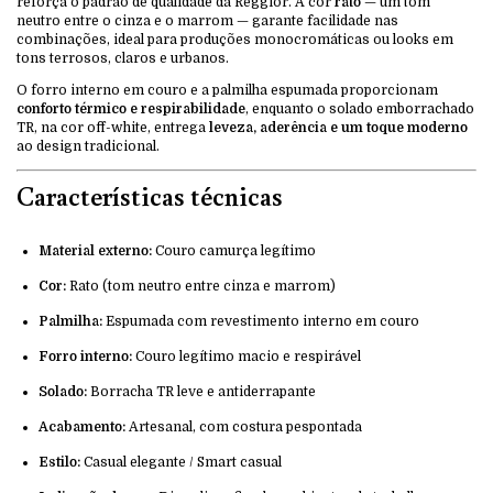
reforça o padrão de qualidade da Reggior. A cor
rato
— um tom
neutro entre o cinza e o marrom — garante facilidade nas
combinações, ideal para produções monocromáticas ou looks em
tons terrosos, claros e urbanos.
O forro interno em couro e a palmilha espumada proporcionam
conforto térmico e respirabilidade
, enquanto o solado emborrachado
TR, na cor off-white, entrega
leveza, aderência e um toque moderno
ao design tradicional.
Características técnicas
Material externo:
Couro camurça legítimo
Cor:
Rato (tom neutro entre cinza e marrom)
Palmilha:
Espumada com revestimento interno em couro
Forro interno:
Couro legítimo macio e respirável
Solado:
Borracha TR leve e antiderrapante
Acabamento:
Artesanal, com costura pespontada
Estilo:
Casual elegante / Smart casual