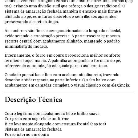
O bico levemente alongado conta com costura horizontal frontal (cap
toe), criando uma divisão sutil que reforça o design tradicional. O
sistema de amarração fechada mantém o encaixe mais firme e
alinhado ao pé, com furos discretos e sem ilhoses aparentes,
preservando a estética limpa.
As costuras são finas e bem posicionadas ao longo do cabedal,
evidenciando a construção precisa. A parte traseira apresenta
recorte central com acabamento alinhado, mantendo o padrão
minimalista do modelo.
Internamente, o forro em couro proporciona melhor conforto
térmico e toque macio. A palmilha acompanha o formato do pé,
oferecendo acomodação adequada para o uso contínuo.
O solado possui base fina com acabamento discreto, trazendo
desenho antiderrapante na parte inferior. O salto baixo com
acabamento em camadas completa o visual clássico com elegância.
Descrição Técnica
Couro legítimo com acabamento liso e brilho suave
Cor preta com superfície uniforme
Bico levemente alongado com costura frontal (cap toe)
Sistema de amarração fechada
Forro interno em couro