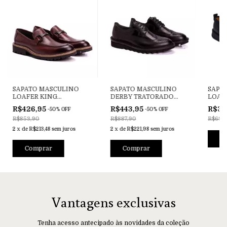
SAPATO MASCULINO
SAPATO MASCULINO
SAPA
LOAFER KING
DERBY TRATORADO
LOAF
GUILHERME I HAVANA
DOM LOURENÇO
PRET
R$426,95
R$443,95
R$34
-
50
%
OFF
-
50
%
OFF
SOLADO PRETO
R$853,90
R$887,90
R$692
2
x
de
R$213,48
sem juros
2
x
de
R$221,98
sem juros
C
Comprar
Comprar
Vantagens exclusivas
Tenha acesso antecipado às novidades da coleção